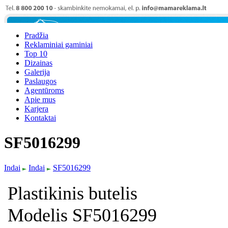
Pradžia
Reklaminiai gaminiai
Top 10
Dizainas
Galerija
Paslaugos
Agentūroms
Apie mus
Karjera
Kontaktai
SF5016299
Indai
Indai
SF5016299
Plastikinis butelis
Modelis SF5016299