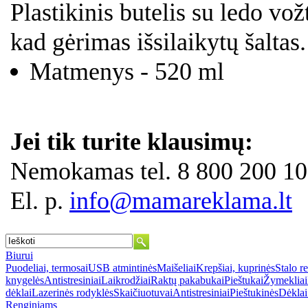
Plastikinis butelis su ledo vož
kad gėrimas išsilaikytų šaltas.
Matmenys - 520 ml
Jei tik turite klausimų:
Nemokamas tel. 8 800 200 10
El. p.
info@mamareklama.lt
Biurui
Puodeliai, termosai
USB atmintinės
Maišeliai
Krepšiai, kuprinės
Stalo r
knygelės
Antistresiniai
Laikrodžiai
Raktų pakabukai
Pieštukai
Žymekliai
dėklai
Lazerinės rodyklės
Skaičiuotuvai
Antistresiniai
Pieštukinės
Dėklai
Renginiams