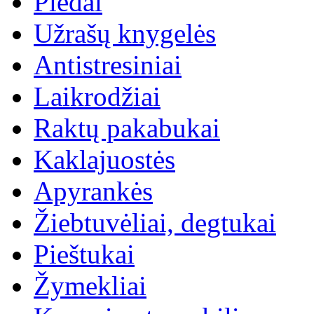
Pledai
Užrašų knygelės
Antistresiniai
Laikrodžiai
Raktų pakabukai
Kaklajuostės
Apyrankės
Žiebtuvėliai, degtukai
Pieštukai
Žymekliai