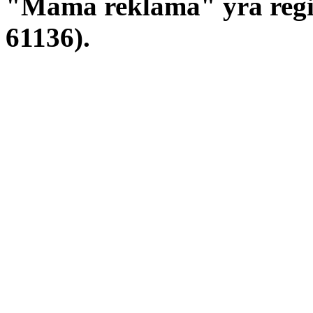
"Mama reklama" yra regis
61136).