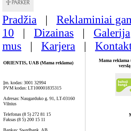
Pradžia
|
Reklaminiai gam
10
|
Dizainas
|
Galerija
mus
|
Karjera
|
Kontakt
Mama reklama u
ORIENTIS, UAB (Mama reklama)
verslą
Įm. kodas: 3001 32994
PVM kodas: LT100001835315
Adresas: Naugarduko g. 91, LT-03160
Vilnius
Telefonas (8 5) 272 81 15
Faksas (8 5) 200 15 11
Bankas: Swedbank, AB