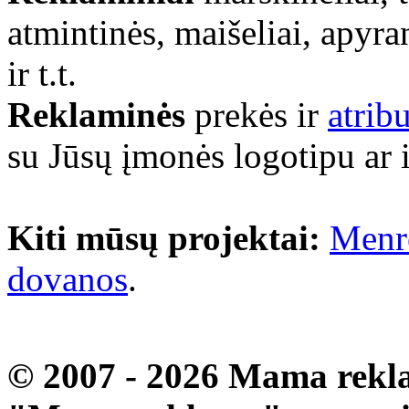
atmintinės, maišeliai, apyra
ir t.t.
Reklaminės
prekės ir
atrib
su Jūsų įmonės logotipu ar 
Kiti mūsų projektai:
Menr
dovanos
.
© 2007 - 2026 Mama rekla