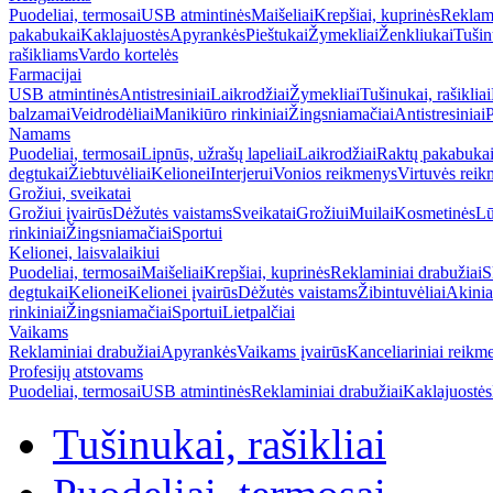
Puodeliai, termosai
USB atmintinės
Maišeliai
Krepšiai, kuprinės
Reklami
pakabukai
Kaklajuostės
Apyrankės
Pieštukai
Žymekliai
Ženkliukai
Tušinu
rašikliams
Vardo kortelės
Farmacijai
USB atmintinės
Antistresiniai
Laikrodžiai
Žymekliai
Tušinukai, rašikliai
balzamai
Veidrodėliai
Manikiūro rinkiniai
Žingsniamačiai
Antistresiniai
P
Namams
Puodeliai, termosai
Lipnūs, užrašų lapeliai
Laikrodžiai
Raktų pakabuka
degtukai
Žiebtuvėliai
Kelionei
Interjerui
Vonios reikmenys
Virtuvės rei
Grožiui, sveikatai
Grožiui įvairūs
Dėžutės vaistams
Sveikatai
Grožiui
Muilai
Kosmetinės
Lū
rinkiniai
Žingsniamačiai
Sportui
Kelionei, laisvalaikiui
Puodeliai, termosai
Maišeliai
Krepšiai, kuprinės
Reklaminiai drabužiai
S
degtukai
Kelionei
Kelionei įvairūs
Dėžutės vaistams
Žibintuvėliai
Akinia
rinkiniai
Žingsniamačiai
Sportui
Lietpalčiai
Vaikams
Reklaminiai drabužiai
Apyrankės
Vaikams įvairūs
Kanceliariniai reikm
Profesijų atstovams
Puodeliai, termosai
USB atmintinės
Reklaminiai drabužiai
Kaklajuostės
Tušinukai, rašikliai