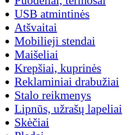
Puodeliai, termosai
USB atmintinės
Atšvaitai
Mobilieji stendai
Maišeliai
Krepšiai, kuprinės
Reklaminiai drabužiai
Stalo reikmenys
Lipnūs, užrašų lapeliai
Skėčiai