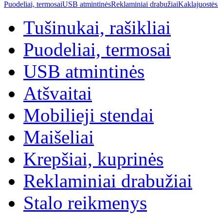
Puodeliai, termosai
USB atmintinės
Reklaminiai drabužiai
Kaklajuostės
Tušinukai, rašikliai
Puodeliai, termosai
USB atmintinės
Atšvaitai
Mobilieji stendai
Maišeliai
Krepšiai, kuprinės
Reklaminiai drabužiai
Stalo reikmenys