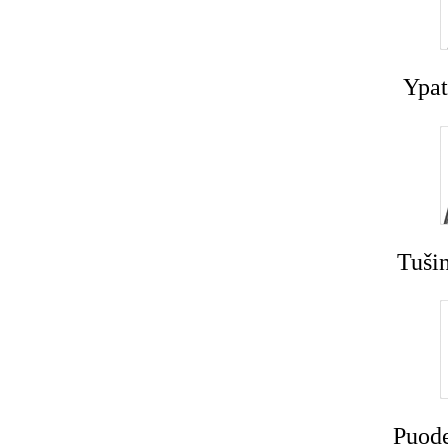
Ypat
Tušin
Puode