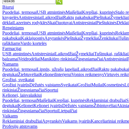
Biurui
Puodeliai, termosai
USB atmintinės
Maišeliai
Krepšiai, kuprinės
Stalo r
knygelės
Antistresiniai
Laikrodžiai
Raktų pakabukai
Pieštukai
Žymekliai
dėklai
Lazerinės rodyklės
Skaičiuotuvai
Antistresiniai
Pieštukinės
Dėklai
Renginiams
Puodeliai, termosai
USB atmintinės
Maišeliai
Krepšiai, kuprinės
Reklami
pakabukai
Kaklajuostės
Apyrankės
Pieštukai
Žymekliai
Ženkliukai
Tušinu
rašikliams
Vardo kortelės
Farmacijai
USB atmintinės
Antistresiniai
Laikrodžiai
Žymekliai
Tušinukai, rašikliai
balzamai
Veidrodėliai
Manikiūro rinkiniai
Žingsniamačiai
Antistresiniai
P
Namams
Puodeliai, termosai
Lipnūs, užrašų lapeliai
Laikrodžiai
Raktų pakabuka
degtukai
Žiebtuvėliai
Kelionei
Interjerui
Vonios reikmenys
Virtuvės rei
Grožiui, sveikatai
Grožiui įvairūs
Dėžutės vaistams
Sveikatai
Grožiui
Muilai
Kosmetinės
Lū
rinkiniai
Žingsniamačiai
Sportui
Kelionei, laisvalaikiui
Puodeliai, termosai
Maišeliai
Krepšiai, kuprinės
Reklaminiai drabužiai
S
degtukai
Kelionei
Kelionei įvairūs
Dėžutės vaistams
Žibintuvėliai
Akinia
rinkiniai
Žingsniamačiai
Sportui
Lietpalčiai
Vaikams
Reklaminiai drabužiai
Apyrankės
Vaikams įvairūs
Kanceliariniai reikm
Profesijų atstovams