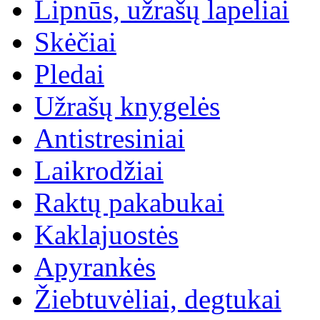
Lipnūs, užrašų lapeliai
Skėčiai
Pledai
Užrašų knygelės
Antistresiniai
Laikrodžiai
Raktų pakabukai
Kaklajuostės
Apyrankės
Žiebtuvėliai, degtukai