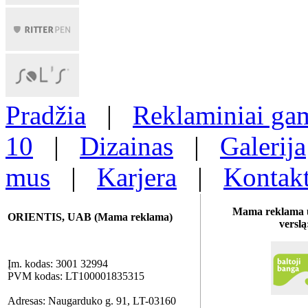
Pradžia
|
Reklaminiai gam
10
|
Dizainas
|
Galerija
mus
|
Karjera
|
Kontakt
Mama reklama u
ORIENTIS, UAB (Mama reklama)
verslą
Įm. kodas: 3001 32994
PVM kodas: LT100001835315
Adresas: Naugarduko g. 91, LT-03160