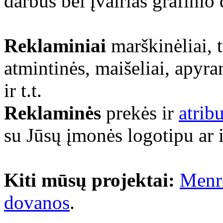
darbus bei įvairias grafinio
Reklaminiai
marškinėliai, 
atmintinės, maišeliai, apyra
ir t.t.
Reklaminės
prekės ir
atrib
su Jūsų įmonės logotipu ar 
Kiti mūsų projektai:
Menr
dovanos
.