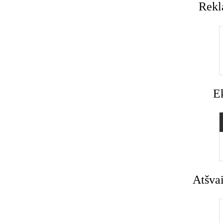
Rekl
E
Atšvai