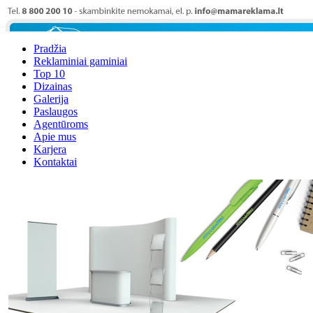
Pradžia
Reklaminiai gaminiai
Top 10
Dizainas
Galerija
Paslaugos
Agentūroms
Apie mus
Karjera
Kontaktai