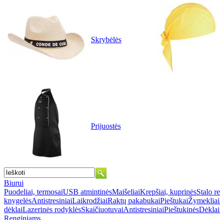
Skrybėlės
Prijuostės
Biurui
Puodeliai, termosai
USB atmintinės
Maišeliai
Krepšiai, kuprinės
Stalo r
knygelės
Antistresiniai
Laikrodžiai
Raktų pakabukai
Pieštukai
Žymekliai
dėklai
Lazerinės rodyklės
Skaičiuotuvai
Antistresiniai
Pieštukinės
Dėklai
Renginiams