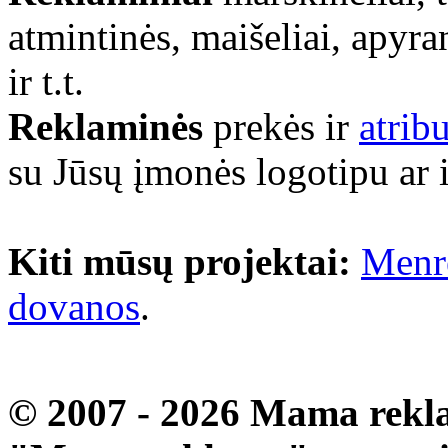
atmintinės, maišeliai, apyra
ir t.t.
Reklaminės
prekės ir
atrib
su Jūsų įmonės logotipu ar 
Kiti mūsų projektai:
Menr
dovanos
.
© 2007 - 2026 Mama rekla