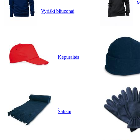
M
Vyriški bliuzonai
Kepuraitės
Šalikai