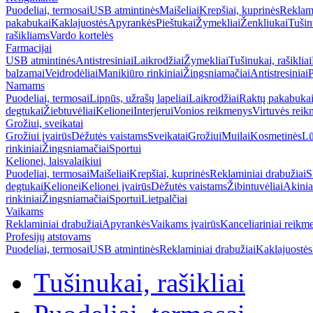
Puodeliai, termosai
USB atmintinės
Maišeliai
Krepšiai, kuprinės
Reklami
pakabukai
Kaklajuostės
Apyrankės
Pieštukai
Žymekliai
Ženkliukai
Tušinu
rašikliams
Vardo kortelės
Farmacijai
USB atmintinės
Antistresiniai
Laikrodžiai
Žymekliai
Tušinukai, rašikliai
balzamai
Veidrodėliai
Manikiūro rinkiniai
Žingsniamačiai
Antistresiniai
P
Namams
Puodeliai, termosai
Lipnūs, užrašų lapeliai
Laikrodžiai
Raktų pakabuka
degtukai
Žiebtuvėliai
Kelionei
Interjerui
Vonios reikmenys
Virtuvės rei
Grožiui, sveikatai
Grožiui įvairūs
Dėžutės vaistams
Sveikatai
Grožiui
Muilai
Kosmetinės
Lū
rinkiniai
Žingsniamačiai
Sportui
Kelionei, laisvalaikiui
Puodeliai, termosai
Maišeliai
Krepšiai, kuprinės
Reklaminiai drabužiai
S
degtukai
Kelionei
Kelionei įvairūs
Dėžutės vaistams
Žibintuvėliai
Akinia
rinkiniai
Žingsniamačiai
Sportui
Lietpalčiai
Vaikams
Reklaminiai drabužiai
Apyrankės
Vaikams įvairūs
Kanceliariniai reikm
Profesijų atstovams
Puodeliai, termosai
USB atmintinės
Reklaminiai drabužiai
Kaklajuostės
Tušinukai, rašikliai