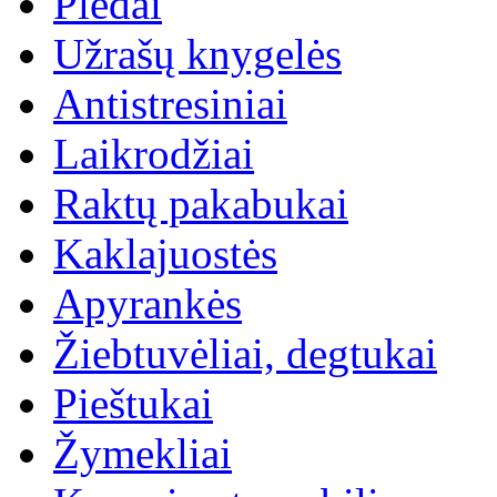
Pledai
Užrašų knygelės
Antistresiniai
Laikrodžiai
Raktų pakabukai
Kaklajuostės
Apyrankės
Žiebtuvėliai, degtukai
Pieštukai
Žymekliai