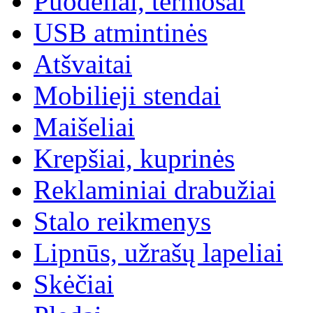
Puodeliai, termosai
USB atmintinės
Atšvaitai
Mobilieji stendai
Maišeliai
Krepšiai, kuprinės
Reklaminiai drabužiai
Stalo reikmenys
Lipnūs, užrašų lapeliai
Skėčiai