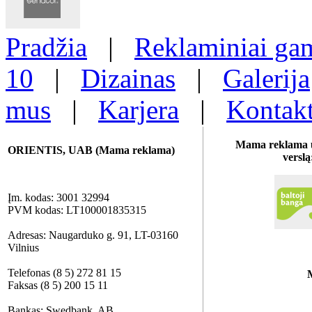
Pradžia
|
Reklaminiai gam
10
|
Dizainas
|
Galerija
mus
|
Karjera
|
Kontakt
Mama reklama u
ORIENTIS, UAB (Mama reklama)
verslą
Įm. kodas: 3001 32994
PVM kodas: LT100001835315
Adresas: Naugarduko g. 91, LT-03160
Vilnius
Telefonas (8 5) 272 81 15
Faksas (8 5) 200 15 11
Bankas: Swedbank, AB