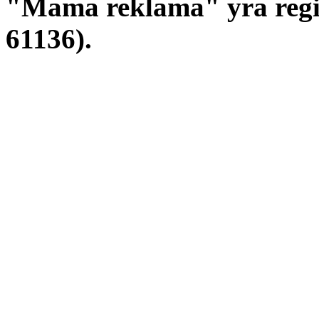
"Mama reklama" yra regis
61136).