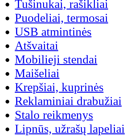
Tušinukai, rašikliai
Puodeliai, termosai
USB atmintinės
Atšvaitai
Mobilieji stendai
Maišeliai
Krepšiai, kuprinės
Reklaminiai drabužiai
Stalo reikmenys
Lipnūs, užrašų lapeliai