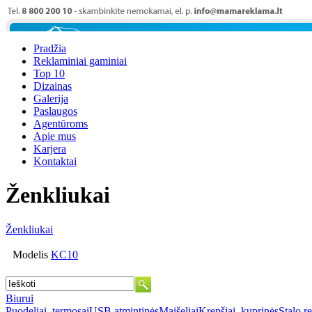
Pradžia
Reklaminiai gaminiai
Top 10
Dizainas
Galerija
Paslaugos
Agentūroms
Apie mus
Karjera
Kontaktai
Ženkliukai
Ženkliukai
Modelis
KC10
Biurui
Puodeliai, termosai
USB atmintinės
Maišeliai
Krepšiai, kuprinės
Stalo r