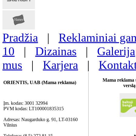
Pradžia
|
Reklaminiai gam
10
|
Dizainas
|
Galerija
mus
|
Karjera
|
Kontakt
Mama reklama u
ORIENTIS, UAB (Mama reklama)
verslą
Įm. kodas: 3001 32994
PVM kodas: LT100001835315
Adresas: Naugarduko g. 91, LT-03160
Vilnius
Telefonas (8 5) 272 81 15