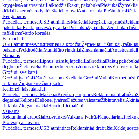
knygelės
Antistresiniai
Laikrodžiai
Raktų pakabukai
Pieštukai
Žymekliai
dėklai
Lazerinės rodyklės
Skaičiuotuvai
Antistresiniai
Pieštukinės
Dėklai
Renginiams
Puodeliai, termosai
USB atmintinės
Maišeliai
Krepšiai, kuprinės
Reklami
pakabukai
Kaklajuostės
Apyrankės
Pieštukai
Žymekliai
Ženkliukai
Tušinu
rašikliams
Vardo kortelės
Farmacijai
USB atmintinės
Antistresiniai
Laikrodžiai
Žymekliai
Tušinukai, rašikliai
balzamai
Veidrodėliai
Manikiūro rinkiniai
Žingsniamačiai
Antistresiniai
P
Namams
Puodeliai, termosai
Lipnūs, užrašų lapeliai
Laikrodžiai
Raktų pakabuka
degtukai
Žiebtuvėliai
Kelionei
Interjerui
Vonios reikmenys
Virtuvės rei
Grožiui, sveikatai
Grožiui įvairūs
Dėžutės vaistams
Sveikatai
Grožiui
Muilai
Kosmetinės
Lū
rinkiniai
Žingsniamačiai
Sportui
Kelionei, laisvalaikiui
Puodeliai, termosai
Maišeliai
Krepšiai, kuprinės
Reklaminiai drabužiai
S
degtukai
Kelionei
Kelionei įvairūs
Dėžutės vaistams
Žibintuvėliai
Akinia
rinkiniai
Žingsniamačiai
Sportui
Lietpalčiai
Vaikams
Reklaminiai drabužiai
Apyrankės
Vaikams įvairūs
Kanceliariniai reikm
Profesijų atstovams
Puodeliai, termosai
USB atmintinės
Reklaminiai drabužiai
Kaklajuostės