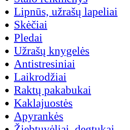
Lipnūs, užrašų lapeliai
Skėčiai
Pledai
Užrašų knygelės
Antistresiniai
Laikrodžiai
Raktų pakabukai
Kaklajuostės
Apyrankės
Žiebtuvėliai, degtukai