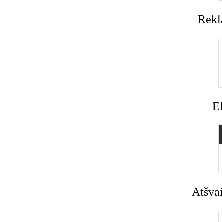
Rekl
E
Atšvai