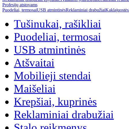
Profesijų atstovams
Puodeliai, termosai
USB atmintinės
Reklaminiai drabužiai
Kaklajuostės
Tušinukai, rašikliai
Puodeliai, termosai
USB atmintinės
Atšvaitai
Mobilieji stendai
Maišeliai
Krepšiai, kuprinės
Reklaminiai drabužiai
Stalo reikmenys