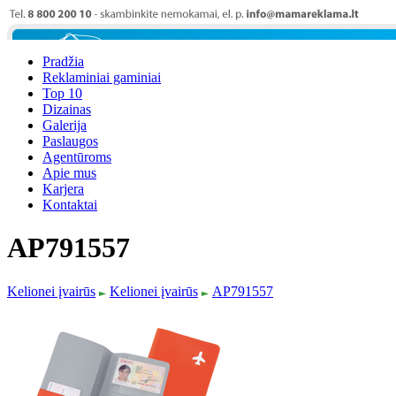
Pradžia
Reklaminiai gaminiai
Top 10
Dizainas
Galerija
Paslaugos
Agentūroms
Apie mus
Karjera
Kontaktai
AP791557
Kelionei įvairūs
Kelionei įvairūs
AP791557