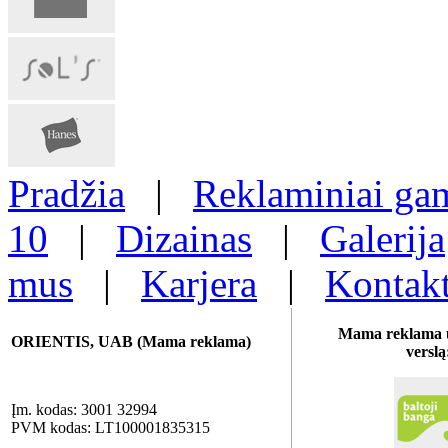
Pradžia
|
Reklaminiai gam
10
|
Dizainas
|
Galerija
mus
|
Karjera
|
Kontakt
Mama reklama u
ORIENTIS, UAB (Mama reklama)
verslą
Įm. kodas: 3001 32994
PVM kodas: LT100001835315