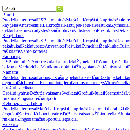
Biurui
Puodeliai, termosai
USB atmintinės
Maišeliai
Krepšiai, kuprinės
Stalo r
knygelės
Antistresiniai
Laikrodžiai
Raktų pakabukai
Pieštukai
Žymekliai
dėklai
Lazerinės rodyklės
Skaičiuotuvai
Antistresiniai
Pieštukinės
Dėklai
Renginiams
Puodeliai, termosai
USB atmintinės
Maišeliai
Krepšiai, kuprinės
Reklami
pakabukai
Kaklajuostės
Apyrankės
Pieštukai
Žymekliai
Ženkliukai
Tušinu
rašikliams
Vardo kortelės
Farmacijai
USB atmintinės
Antistresiniai
Laikrodžiai
Žymekliai
Tušinukai, rašikliai
balzamai
Veidrodėliai
Manikiūro rinkiniai
Žingsniamačiai
Antistresiniai
P
Namams
Puodeliai, termosai
Lipnūs, užrašų lapeliai
Laikrodžiai
Raktų pakabuka
degtukai
Žiebtuvėliai
Kelionei
Interjerui
Vonios reikmenys
Virtuvės rei
Grožiui, sveikatai
Grožiui įvairūs
Dėžutės vaistams
Sveikatai
Grožiui
Muilai
Kosmetinės
Lū
rinkiniai
Žingsniamačiai
Sportui
Kelionei, laisvalaikiui
Puodeliai, termosai
Maišeliai
Krepšiai, kuprinės
Reklaminiai drabužiai
S
degtukai
Kelionei
Kelionei įvairūs
Dėžutės vaistams
Žibintuvėliai
Akinia
rinkiniai
Žingsniamačiai
Sportui
Lietpalčiai
Vaikams
Reklaminiai drabužiai
Apyrankės
Vaikams įvairūs
Kanceliariniai reikm