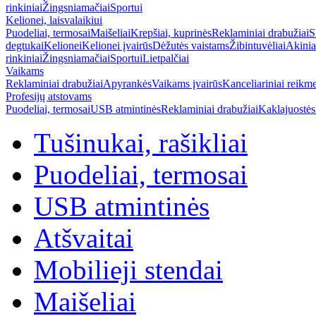
rinkiniai
Žingsniamačiai
Sportui
Kelionei, laisvalaikiui
Puodeliai, termosai
Maišeliai
Krepšiai, kuprinės
Reklaminiai drabužiai
S
degtukai
Kelionei
Kelionei įvairūs
Dėžutės vaistams
Žibintuvėliai
Akinia
rinkiniai
Žingsniamačiai
Sportui
Lietpalčiai
Vaikams
Reklaminiai drabužiai
Apyrankės
Vaikams įvairūs
Kanceliariniai reikm
Profesijų atstovams
Puodeliai, termosai
USB atmintinės
Reklaminiai drabužiai
Kaklajuostės
Tušinukai, rašikliai
Puodeliai, termosai
USB atmintinės
Atšvaitai
Mobilieji stendai
Maišeliai