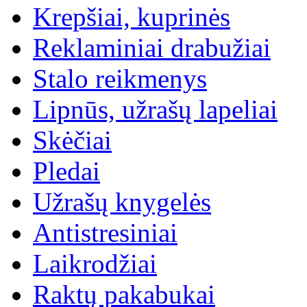
Krepšiai, kuprinės
Reklaminiai drabužiai
Stalo reikmenys
Lipnūs, užrašų lapeliai
Skėčiai
Pledai
Užrašų knygelės
Antistresiniai
Laikrodžiai
Raktų pakabukai