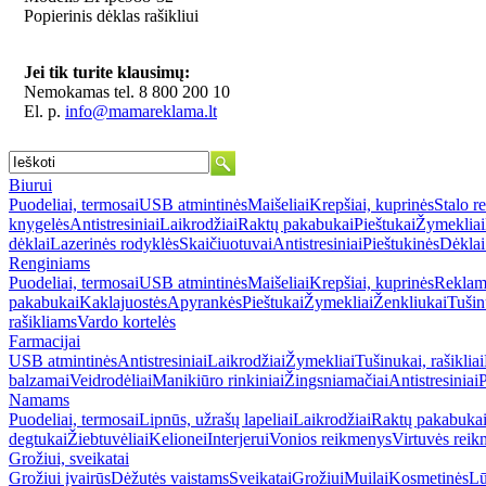
Popierinis dėklas rašikliui
Jei tik turite klausimų:
Nemokamas tel. 8 800 200 10
El. p.
info@mamareklama.lt
Biurui
Puodeliai, termosai
USB atmintinės
Maišeliai
Krepšiai, kuprinės
Stalo r
knygelės
Antistresiniai
Laikrodžiai
Raktų pakabukai
Pieštukai
Žymekliai
dėklai
Lazerinės rodyklės
Skaičiuotuvai
Antistresiniai
Pieštukinės
Dėklai
Renginiams
Puodeliai, termosai
USB atmintinės
Maišeliai
Krepšiai, kuprinės
Reklami
pakabukai
Kaklajuostės
Apyrankės
Pieštukai
Žymekliai
Ženkliukai
Tušinu
rašikliams
Vardo kortelės
Farmacijai
USB atmintinės
Antistresiniai
Laikrodžiai
Žymekliai
Tušinukai, rašikliai
balzamai
Veidrodėliai
Manikiūro rinkiniai
Žingsniamačiai
Antistresiniai
P
Namams
Puodeliai, termosai
Lipnūs, užrašų lapeliai
Laikrodžiai
Raktų pakabuka
degtukai
Žiebtuvėliai
Kelionei
Interjerui
Vonios reikmenys
Virtuvės rei
Grožiui, sveikatai
Grožiui įvairūs
Dėžutės vaistams
Sveikatai
Grožiui
Muilai
Kosmetinės
Lū