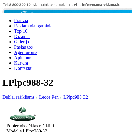
Pradžia
Reklaminiai gaminiai
Top 10
Dizainas
Galerija
Paslaugos
Agentūroms
Apie mus
Karjera
Kontaktai
LPlpc988-32
Dėklai rašikliams
Lecce Pen
LPlpc988-32
Popierinis dėklas rašikliui
Modelis LPlpc988-32