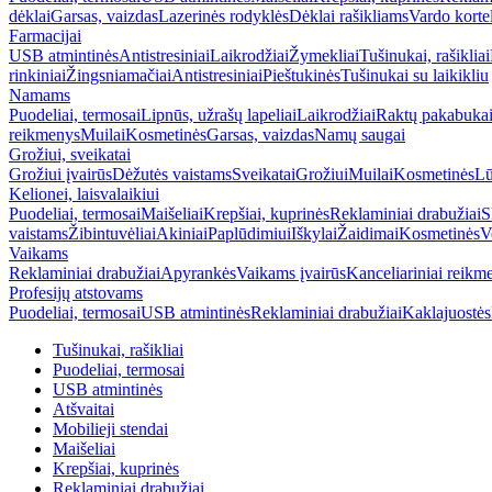
dėklai
Garsas, vaizdas
Lazerinės rodyklės
Dėklai rašikliams
Vardo korte
Farmacijai
USB atmintinės
Antistresiniai
Laikrodžiai
Žymekliai
Tušinukai, rašikliai
rinkiniai
Žingsniamačiai
Antistresiniai
Pieštukinės
Tušinukai su laikikliu
Namams
Puodeliai, termosai
Lipnūs, užrašų lapeliai
Laikrodžiai
Raktų pakabuka
reikmenys
Muilai
Kosmetinės
Garsas, vaizdas
Namų saugai
Grožiui, sveikatai
Grožiui įvairūs
Dėžutės vaistams
Sveikatai
Grožiui
Muilai
Kosmetinės
Lū
Kelionei, laisvalaikiui
Puodeliai, termosai
Maišeliai
Krepšiai, kuprinės
Reklaminiai drabužiai
S
vaistams
Žibintuvėliai
Akiniai
Paplūdimiui
Iškylai
Žaidimai
Kosmetinės
V
Vaikams
Reklaminiai drabužiai
Apyrankės
Vaikams įvairūs
Kanceliariniai reikm
Profesijų atstovams
Puodeliai, termosai
USB atmintinės
Reklaminiai drabužiai
Kaklajuostės
Tušinukai, rašikliai
Puodeliai, termosai
USB atmintinės
Atšvaitai
Mobilieji stendai
Maišeliai
Krepšiai, kuprinės
Reklaminiai drabužiai