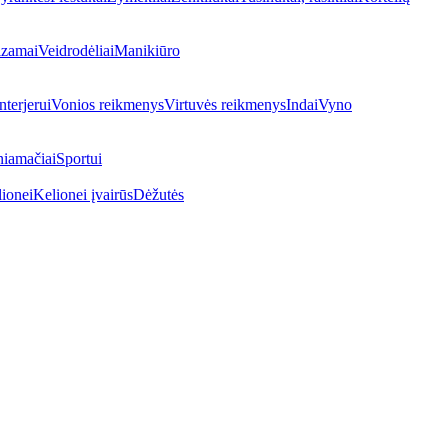
lzamai
Veidrodėliai
Manikiūro
nterjerui
Vonios reikmenys
Virtuvės reikmenys
Indai
Vyno
niamačiai
Sportui
ionei
Kelionei įvairūs
Dėžutės