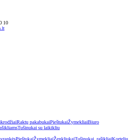
0 10
lt
ikrodžiai
Raktų pakabukai
Pieštukai
Žymekliai
Biuro
ašikliams
Tušinukai su laikikliu
yrankės
Pieštukai
Žymekliai
Ženkliukai
Tušinukai, rašikliai
Kortelių