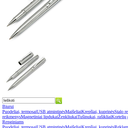
Biurui
Puodeliai, termosai
USB atmintinės
Maišeliai
Krepšiai, kuprinės
Stalo r
reikmenys
Magnetiniai lipdukai
Ženkliukai
Tušinukai, rašikliai
Kortelių 
Renginiams
Puodeliai, termosai
USB atmintinės
Maišeliai
Krepšiai, kuprinės
Reklami