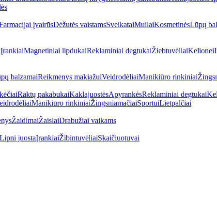
lės
Farmacijai įvairūs
Dėžutės vaistams
Sveikatai
Muilai
Kosmetinės
Lūpų ba
i
Įrankiai
Magnetiniai lipdukai
Reklaminiai degtukai
Žiebtuvėliai
Kelionei
I
pų balzamai
Reikmenys makiažui
Veidrodėliai
Manikiūro rinkiniai
Žings
kėčiai
Raktų pakabukai
Kaklajuostės
Apyrankės
Reklaminiai degtukai
Kel
eidrodėliai
Manikiūro rinkiniai
Žingsniamačiai
Sportui
Lietpalčiai
enys
Žaidimai
Žaislai
Drabužiai vaikams
Lipni juosta
Įrankiai
Žibintuvėliai
Skaičiuotuvai