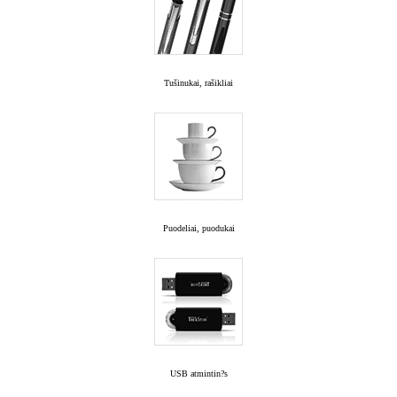
Tušinukai, rašikliai
Puodeliai, puodukai
USB atmintin?s