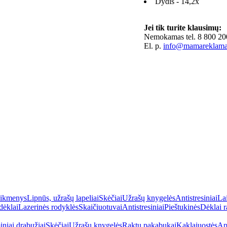
Dydis - 14,2x
Jei tik turite klausimų:
Nemokamas tel. 8 800 20
El. p.
info@mamareklama.
eikmenys
Lipnūs, užrašų lapeliai
Skėčiai
Užrašų knygelės
Antistresiniai
La
dėklai
Lazerinės rodyklės
Skaičiuotuvai
Antistresiniai
Pieštukinės
Dėklai r
niai drabužiai
Skėčiai
Užrašų knygelės
Raktų pakabukai
Kaklajuostės
Ap