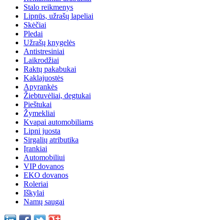
Stalo reikmenys
Lipnūs, užrašų lapeliai
Skėčiai
Pledai
Užrašų knygelės
Antistresiniai
Laikrodžiai
Raktų pakabukai
Kaklajuostės
Apyrankės
Žiebtuvėliai, degtukai
Pieštukai
Žymekliai
Kvapai automobiliams
Lipni juosta
Sirgalių atributika
Įrankiai
Automobiliui
VIP dovanos
EKO dovanos
Roleriai
Iškylai
Namų saugai