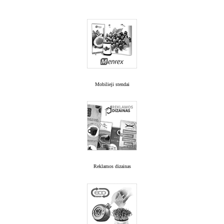
Mobilieji stendai
Reklamos dizainas