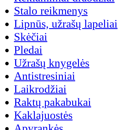
Stalo reikmenys
Lipnūs, užrašų lapeliai
Skėčiai
Pledai
Užrašų knygelės
Antistresiniai
Laikrodžiai
Raktų pakabukai
Kaklajuostės
Apyrankės