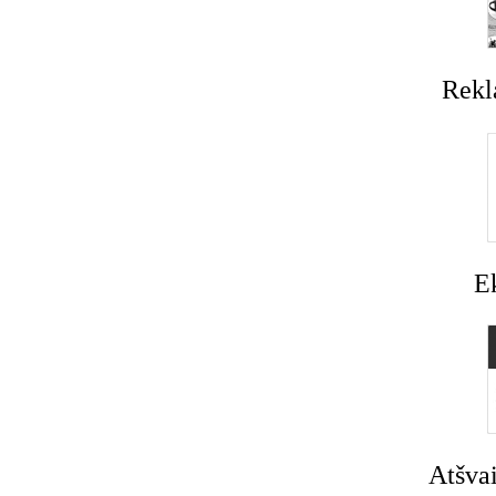
Rekl
E
Atšvai