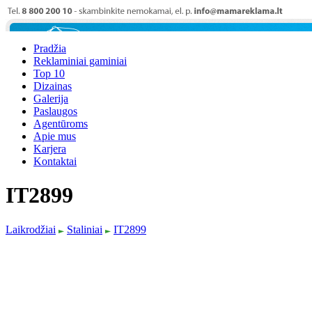
Pradžia
Reklaminiai gaminiai
Top 10
Dizainas
Galerija
Paslaugos
Agentūroms
Apie mus
Karjera
Kontaktai
IT2899
Laikrodžiai
Staliniai
IT2899