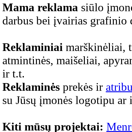
Mama reklama
siūlo įmonė
darbus bei įvairias grafinio
Reklaminiai
marškinėliai, 
atmintinės, maišeliai, apyra
ir t.t.
Reklaminės
prekės ir
atrib
su Jūsų įmonės logotipu ar 
Kiti mūsų projektai:
Menr