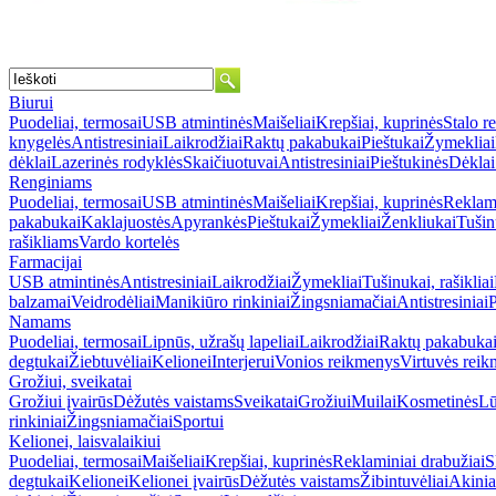
Biurui
Puodeliai, termosai
USB atmintinės
Maišeliai
Krepšiai, kuprinės
Stalo r
knygelės
Antistresiniai
Laikrodžiai
Raktų pakabukai
Pieštukai
Žymekliai
dėklai
Lazerinės rodyklės
Skaičiuotuvai
Antistresiniai
Pieštukinės
Dėklai
Renginiams
Puodeliai, termosai
USB atmintinės
Maišeliai
Krepšiai, kuprinės
Reklami
pakabukai
Kaklajuostės
Apyrankės
Pieštukai
Žymekliai
Ženkliukai
Tušinu
rašikliams
Vardo kortelės
Farmacijai
USB atmintinės
Antistresiniai
Laikrodžiai
Žymekliai
Tušinukai, rašikliai
balzamai
Veidrodėliai
Manikiūro rinkiniai
Žingsniamačiai
Antistresiniai
P
Namams
Puodeliai, termosai
Lipnūs, užrašų lapeliai
Laikrodžiai
Raktų pakabuka
degtukai
Žiebtuvėliai
Kelionei
Interjerui
Vonios reikmenys
Virtuvės rei
Grožiui, sveikatai
Grožiui įvairūs
Dėžutės vaistams
Sveikatai
Grožiui
Muilai
Kosmetinės
Lū
rinkiniai
Žingsniamačiai
Sportui
Kelionei, laisvalaikiui
Puodeliai, termosai
Maišeliai
Krepšiai, kuprinės
Reklaminiai drabužiai
S
degtukai
Kelionei
Kelionei įvairūs
Dėžutės vaistams
Žibintuvėliai
Akinia