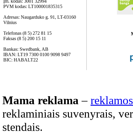
Įm. kodas: 3001 32994
PVM kodas: LT100001835315
Adresas: Naugarduko g. 91, LT-03160
Vilnius
Telefonas (8 5) 272 81 15
Faksas (8 5) 200 15 11
Bankas: Swedbank, AB
IBAN: LT19 7300 0100 9098 9497
BIC: HABALT22
Mama reklama
–
reklamos
reklaminiais suvenyrais, ve
stendais.