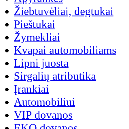
Žiebtuvėliai, degtukai
Pieštukai
Žymekliai
Kvapai automobiliams
Lipni juosta
Sirgalių atributika
Įrankiai
Automobiliui
VIP dovanos
EKO dovanos