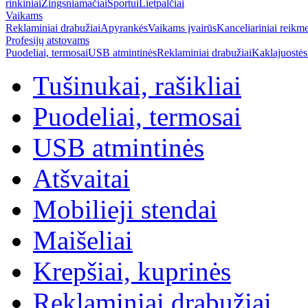
rinkiniai
Žingsniamačiai
Sportui
Lietpalčiai
Vaikams
Reklaminiai drabužiai
Apyrankės
Vaikams įvairūs
Kanceliariniai reikm
Profesijų atstovams
Puodeliai, termosai
USB atmintinės
Reklaminiai drabužiai
Kaklajuostės
Tušinukai, rašikliai
Puodeliai, termosai
USB atmintinės
Atšvaitai
Mobilieji stendai
Maišeliai
Krepšiai, kuprinės
Reklaminiai drabužiai