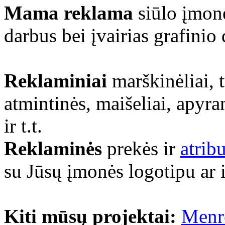
Mama reklama
siūlo įmonė
darbus bei įvairias grafinio
Reklaminiai
marškinėliai, 
atmintinės, maišeliai, apyra
ir t.t.
Reklaminės
prekės ir
atrib
su Jūsų įmonės logotipu ar 
Kiti mūsų projektai:
Menr