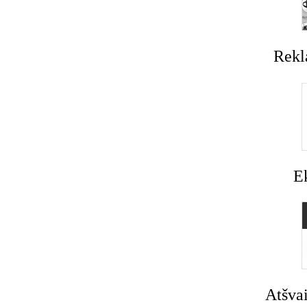
Rekl
E
Atšvai