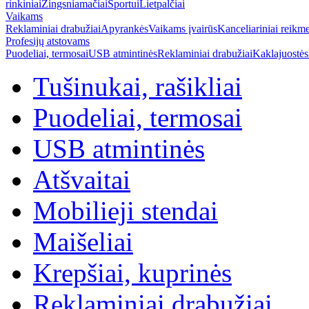
rinkiniai
Žingsniamačiai
Sportui
Lietpalčiai
Vaikams
Reklaminiai drabužiai
Apyrankės
Vaikams įvairūs
Kanceliariniai reikm
Profesijų atstovams
Puodeliai, termosai
USB atmintinės
Reklaminiai drabužiai
Kaklajuostės
Tušinukai, rašikliai
Puodeliai, termosai
USB atmintinės
Atšvaitai
Mobilieji stendai
Maišeliai
Krepšiai, kuprinės
Reklaminiai drabužiai