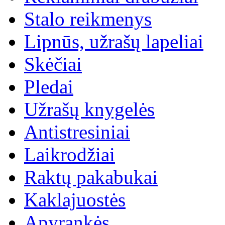
Stalo reikmenys
Lipnūs, užrašų lapeliai
Skėčiai
Pledai
Užrašų knygelės
Antistresiniai
Laikrodžiai
Raktų pakabukai
Kaklajuostės
Apyrankės