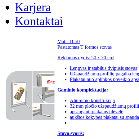
Karjera
Kontaktai
Mat TD-50
Pastatomas T formos stovas
Reklamos dydis: 50 x 70 cm|
Lengvas ir stabilus dvipusis stovas
Užspaudžiamų profilių pagalba leng
Plakatai nuo aplinkos poveikio ap
Gaminio komplektacija:
Aliuminio konstrukcija
32 mm pločio užspaudžiamų profili
apsauganti plakatus plėvelė
aukštos kokybės plakatai su spauda
Stovo svoris: