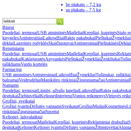
be plakatų – 7,2 kg
su plakatu – 7,5 kg
Biurui
Puodeliai, termosai
USB atmintinės
Maišeliai
Krepšiai, kuprinės
Stalo r
knygelės
Antistresiniai
Laikrodžiai
Raktų pakabukai
Pieštukai
Žymekliai
dėklai
Lazerinės rodyklės
Skaičiuotuvai
Antistresiniai
Pieštukinės
Dėklai
Renginiams
Puodeliai, termosai
USB atmintinės
Maišeliai
Krepšiai, kuprinės
Reklami
pakabukai
Kaklajuostės
Apyrankės
Pieštukai
Žymekliai
Ženkliukai
Tušinu
rašikliams
Vardo kortelės
Farmacijai
USB atmintinės
Antistresiniai
Laikrodžiai
Žymekliai
Tušinukai, rašikliai
balzamai
Veidrodėliai
Manikiūro rinkiniai
Žingsniamačiai
Antistresiniai
P
Namams
Puodeliai, termosai
Lipnūs, užrašų lapeliai
Laikrodžiai
Raktų pakabuka
degtukai
Žiebtuvėliai
Kelionei
Interjerui
Vonios reikmenys
Virtuvės rei
Grožiui, sveikatai
Grožiui įvairūs
Dėžutės vaistams
Sveikatai
Grožiui
Muilai
Kosmetinės
Lū
rinkiniai
Žingsniamačiai
Sportui
Kelionei, laisvalaikiui
Puodeliai, termosai
Maišeliai
Krepšiai, kuprinės
Reklaminiai drabužiai
S
degtukai
Kelionei
Kelionei įvairūs
Dėžutės vaistams
Žibintuvėliai
Akinia