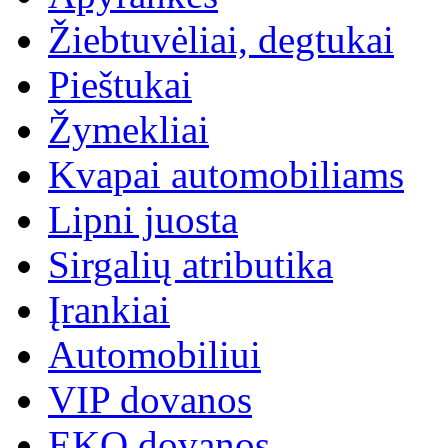
Žiebtuvėliai, degtukai
Pieštukai
Žymekliai
Kvapai automobiliams
Lipni juosta
Sirgalių atributika
Įrankiai
Automobiliui
VIP dovanos
EKO dovanos